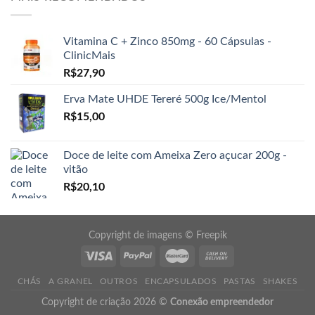
Vitamina C + Zinco 850mg - 60 Cápsulas -
ClinicMais
R$
27,90
Erva Mate UHDE Tereré 500g Ice/Mentol
R$
15,00
Doce de leite com Ameixa Zero açucar 200g -
vitão
R$
20,10
Copyright de imagens ©
Freepik
CHÁS
A GRANEL
OUTROS
ENCAPSULADOS
PASTAS
SHAKES
Copyright de criação 2026 ©
Conexão empreendedor