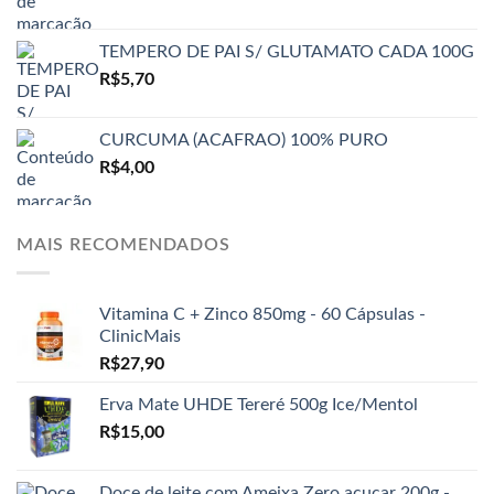
TEMPERO DE PAI S/ GLUTAMATO CADA 100G
R$
5,70
CURCUMA (ACAFRAO) 100% PURO
R$
4,00
MAIS RECOMENDADOS
Vitamina C + Zinco 850mg - 60 Cápsulas -
ClinicMais
R$
27,90
Erva Mate UHDE Tereré 500g Ice/Mentol
R$
15,00
Doce de leite com Ameixa Zero açucar 200g -