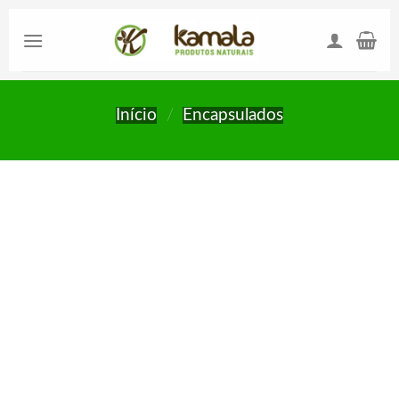
Skip
to
content
Início
/
Encapsulados