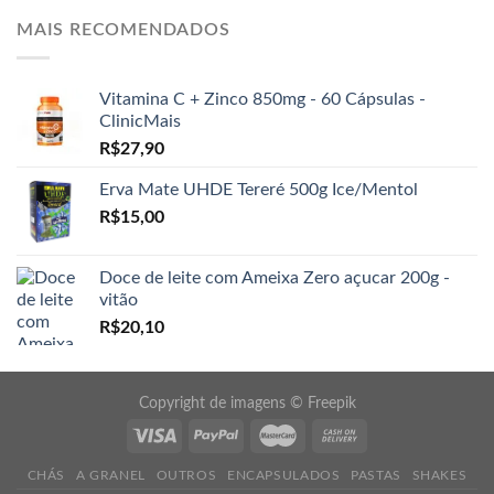
MAIS RECOMENDADOS
Vitamina C + Zinco 850mg - 60 Cápsulas -
ClinicMais
R$
27,90
Erva Mate UHDE Tereré 500g Ice/Mentol
R$
15,00
Doce de leite com Ameixa Zero açucar 200g -
vitão
R$
20,10
Copyright de imagens ©
Freepik
CHÁS
A GRANEL
OUTROS
ENCAPSULADOS
PASTAS
SHAKES